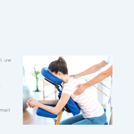
l. uw
e
mail