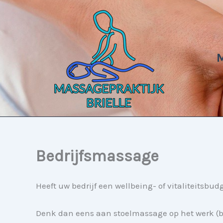
Ga
naar
de
inhoud
Bedrijfsmassage
Heeft uw bedrijf een wellbeing- of vitaliteits
Denk dan eens aan stoelmassage op het werk (be